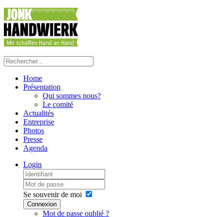
précédente
précédent
suivante
suivant
Home
Présentation
Qui sommes nous?
Le comité
Actualités
Entreprise
Photos
Presse
Agenda
Login
Se souvenir de moi
Connexion
Mot de passe oublié ?